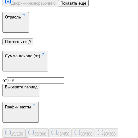
Дворник-разнорабочий
0
Показать ещё
Отрасль
Показать ещё
Сумма дохода (от)
от
Выберите период
График вахты
15/15
0
30/30
0
45/45
0
60/30
0
90/30
0