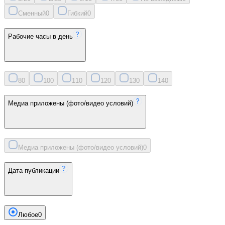
Сменный
0
Гибкий
0
Рабочие часы в день
8
0
10
0
11
0
12
0
13
0
14
0
Медиа приложены (фото/видео условий)
Медиа приложены (фото/видео условий)
0
Дата публикации
Любое
0