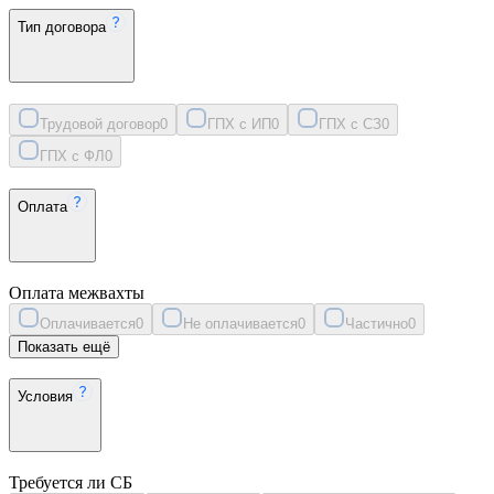
Тип договора
Трудовой договор
0
ГПХ с ИП
0
ГПХ с СЗ
0
ГПХ с ФЛ
0
Оплата
Оплата межвахты
Оплачивается
0
Не оплачивается
0
Частично
0
Показать ещё
Условия
Требуется ли СБ