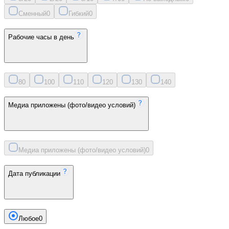
Сменный
0
Гибкий
0
Рабочие часы в день
8
0
10
0
11
0
12
0
13
0
14
0
Медиа приложены (фото/видео условий)
Медиа приложены (фото/видео условий)
0
Дата публикации
Любое
0