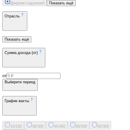
Дворник-садовник
0
Показать ещё
Отрасль
Показать ещё
Сумма дохода (от)
от
Выберите период
График вахты
15/15
0
30/30
0
45/45
0
60/30
0
90/30
0