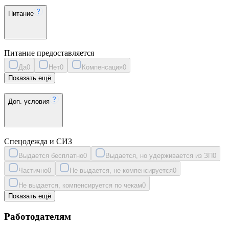
Питание
Питание предоставляется
Да
0
Нет
0
Компенсация
0
Показать ещё
Доп. условия
Спецодежда и СИЗ
Выдается бесплатно
0
Выдается, но удерживается из ЗП
0
Частично
0
Не выдается, не компенсируется
0
Не выдается, компенсируется по чекам
0
Показать ещё
Работодателям