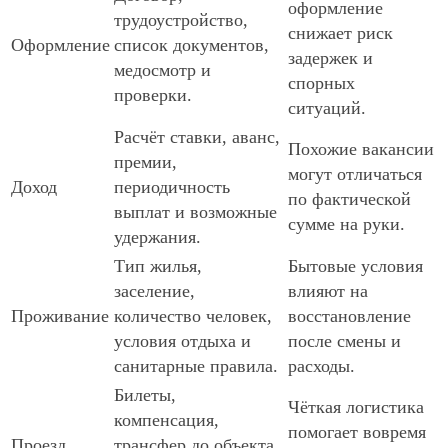
оформление
трудоустройство,
снижает риск
Оформление
список документов,
задержек и
медосмотр и
спорных
проверки.
ситуаций.
Расчёт ставки, аванс,
Похожие вакансии
премии,
могут отличаться
Доход
периодичность
по фактической
выплат и возможные
сумме на руки.
удержания.
Тип жилья,
Бытовые условия
заселение,
влияют на
Проживание
количество человек,
восстановление
условия отдыха и
после смены и
санитарные правила.
расходы.
Билеты,
Чёткая логистика
компенсация,
помогает вовремя
Проезд
трансфер до объекта,