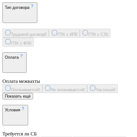
Тип договора
Трудовой договор
0
ГПХ с ИП
0
ГПХ с СЗ
0
ГПХ с ФЛ
0
Оплата
Оплата межвахты
Оплачивается
0
Не оплачивается
0
Частично
0
Показать ещё
Условия
Требуется ли СБ