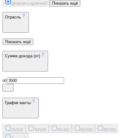
Дворник-садовник
0
Показать ещё
Отрасль
Показать ещё
Сумма дохода (от)
от
График вахты
15/15
0
30/30
0
45/45
0
60/30
0
90/30
0