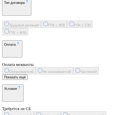
Тип договора
Трудовой договор
0
ГПХ с ИП
0
ГПХ с СЗ
0
ГПХ с ФЛ
0
Оплата
Оплата межвахты
Оплачивается
0
Не оплачивается
0
Частично
0
Показать ещё
Условия
Требуется ли СБ