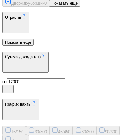
Дворник-уборщик
0
Показать ещё
Отрасль
Показать ещё
Сумма дохода (от)
от
График вахты
15/15
0
30/30
0
45/45
0
60/30
0
90/30
0