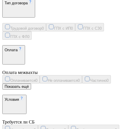
Тип договора
Трудовой договор
0
ГПХ с ИП
0
ГПХ с СЗ
0
ГПХ с ФЛ
0
Оплата
Оплата межвахты
Оплачивается
0
Не оплачивается
0
Частично
0
Показать ещё
Условия
Требуется ли СБ