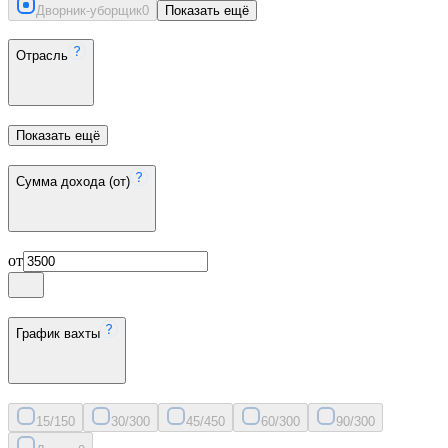
Дворник-уборщик
0
Показать ещё
Отрасль
Показать ещё
Сумма дохода (от)
от
График вахты
15/15
0
30/30
0
45/45
0
60/30
0
90/30
0