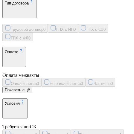
Тип договора
Трудовой договор
0
ГПХ с ИП
0
ГПХ с СЗ
0
ГПХ с ФЛ
0
Оплата
Оплата межвахты
Оплачивается
0
Не оплачивается
0
Частично
0
Показать ещё
Условия
Требуется ли СБ