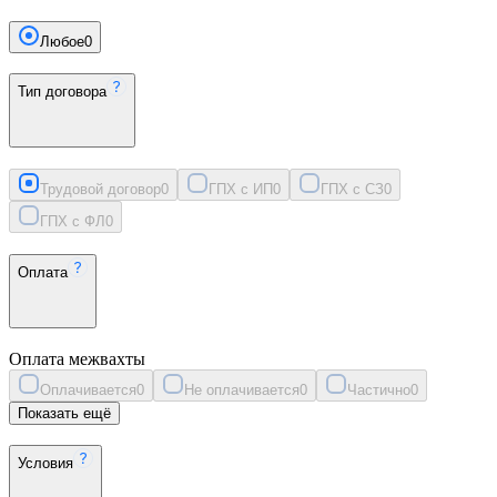
Любое
0
Тип договора
Трудовой договор
0
ГПХ с ИП
0
ГПХ с СЗ
0
ГПХ с ФЛ
0
Оплата
Оплата межвахты
Оплачивается
0
Не оплачивается
0
Частично
0
Показать ещё
Условия