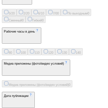
5/2
0
2/2
0
6/1
0
7/0
0
По выходным
0
Сменный
0
Гибкий
0
Рабочие часы в день
8
0
10
0
11
0
12
0
13
0
14
0
Медиа приложены (фото/видео условий)
Медиа приложены (фото/видео условий)
0
Дата публикации