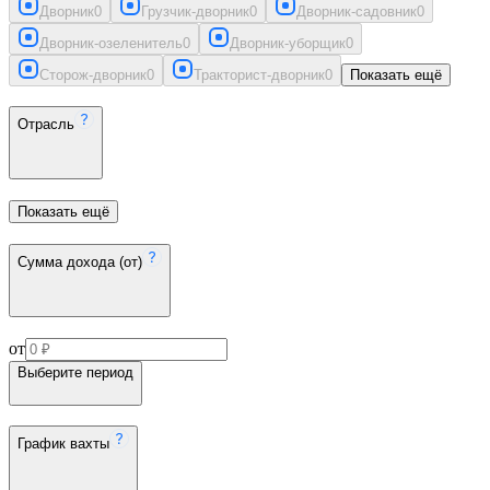
Дворник
0
Грузчик-дворник
0
Дворник-садовник
0
Дворник-озеленитель
0
Дворник-уборщик
0
Сторож-дворник
0
Тракторист-дворник
0
Показать ещё
Отрасль
Показать ещё
Сумма дохода (от)
от
Выберите период
График вахты