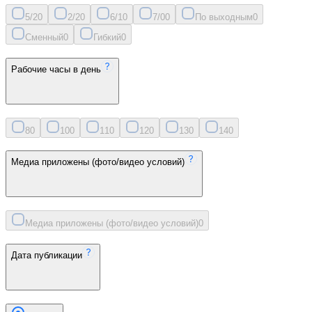
5/2
0
2/2
0
6/1
0
7/0
0
По выходным
0
Сменный
0
Гибкий
0
Рабочие часы в день
8
0
10
0
11
0
12
0
13
0
14
0
Медиа приложены (фото/видео условий)
Медиа приложены (фото/видео условий)
0
Дата публикации