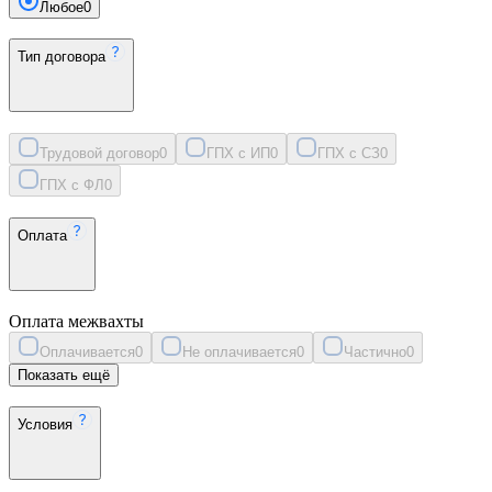
Любое
0
Тип договора
Трудовой договор
0
ГПХ с ИП
0
ГПХ с СЗ
0
ГПХ с ФЛ
0
Оплата
Оплата межвахты
Оплачивается
0
Не оплачивается
0
Частично
0
Показать ещё
Условия