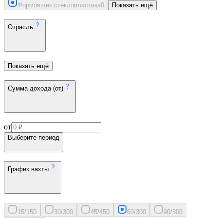
Формовщик стеклопластика
0
Показать ещё
Отрасль
Показать ещё
Сумма дохода (от)
от
Выберите период
График вахты
15/15
0
30/30
0
45/45
0
60/30
0
90/30
0