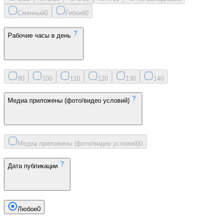
Сменный
0
Гибкий
0
Рабочие часы в день
8
0
10
0
11
0
12
0
13
0
14
0
Медиа приложены (фото/видео условий)
Медиа приложены (фото/видео условий)
0
Дата публикации
Любое
0