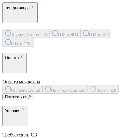
Тип договора
Трудовой договор
0
ГПХ с ИП
0
ГПХ с СЗ
0
ГПХ с ФЛ
0
Оплата
Оплата межвахты
Оплачивается
0
Не оплачивается
0
Частично
0
Показать ещё
Условия
Требуется ли СБ