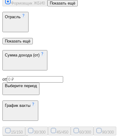
Формовщик ЖБИ
0
Показать ещё
Отрасль
Показать ещё
Сумма дохода (от)
от
Выберите период
График вахты
15/15
0
30/30
0
45/45
0
60/30
0
90/30
0