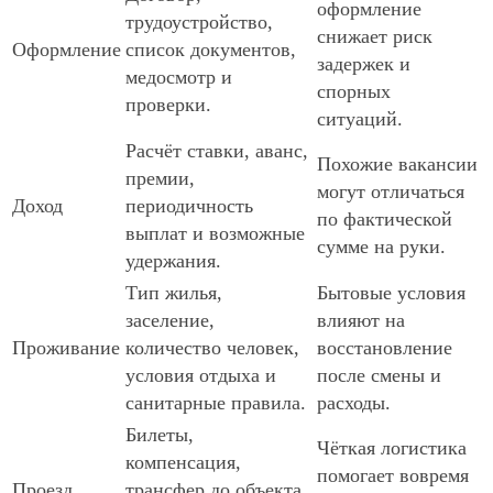
оформление
трудоустройство,
снижает риск
Оформление
список документов,
задержек и
медосмотр и
спорных
проверки.
ситуаций.
Расчёт ставки, аванс,
Похожие вакансии
премии,
могут отличаться
Доход
периодичность
по фактической
выплат и возможные
сумме на руки.
удержания.
Тип жилья,
Бытовые условия
заселение,
влияют на
Проживание
количество человек,
восстановление
условия отдыха и
после смены и
санитарные правила.
расходы.
Билеты,
Чёткая логистика
компенсация,
помогает вовремя
Проезд
трансфер до объекта,