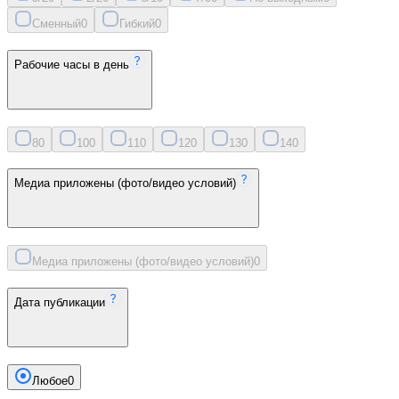
Сменный
0
Гибкий
0
Рабочие часы в день
8
0
10
0
11
0
12
0
13
0
14
0
Медиа приложены (фото/видео условий)
Медиа приложены (фото/видео условий)
0
Дата публикации
Любое
0