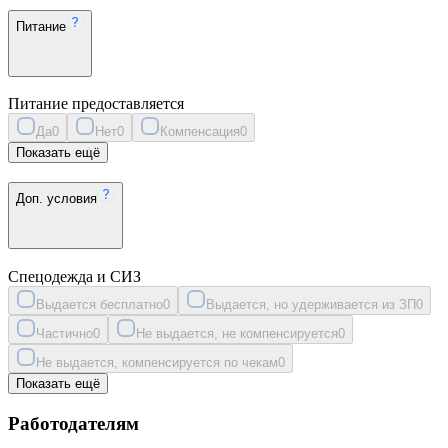
Питание
Питание предоставляется
Да
0
Нет
0
Компенсация
0
Показать ещё
Доп. условия
Спецодежда и СИЗ
Выдается бесплатно
0
Выдается, но удерживается из ЗП
0
Частично
0
Не выдается, не компенсируется
0
Не выдается, компенсируется по чекам
0
Показать ещё
Работодателям