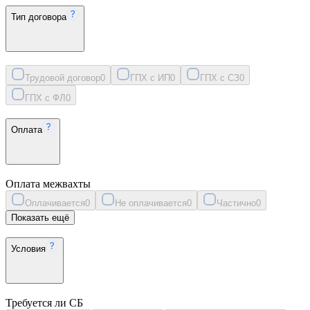
Тип договора
Трудовой договор
0
ГПХ с ИП
0
ГПХ с СЗ
0
ГПХ с ФЛ
0
Оплата
Оплата межвахты
Оплачивается
0
Не оплачивается
0
Частично
0
Показать ещё
Условия
Требуется ли СБ