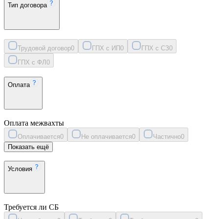
Тип договора
Трудовой договор
0
ГПХ с ИП
0
ГПХ с СЗ
0
ГПХ с ФЛ
0
Оплата
Оплата межвахты
Оплачивается
0
Не оплачивается
0
Частично
0
Показать ещё
Условия
Требуется ли СБ