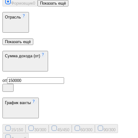
Формовщик
0
Показать ещё
Отрасль
Показать ещё
Сумма дохода (от)
от
График вахты
15/15
0
30/30
0
45/45
0
60/30
0
90/30
0