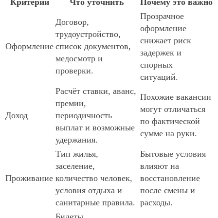
Критерий
Что уточнить
Почему это важно
Прозрачное
Договор,
оформление
трудоустройство,
снижает риск
Оформление
список документов,
задержек и
медосмотр и
спорных
проверки.
ситуаций.
Расчёт ставки, аванс,
Похожие вакансии
премии,
могут отличаться
Доход
периодичность
по фактической
выплат и возможные
сумме на руки.
удержания.
Тип жилья,
Бытовые условия
заселение,
влияют на
Проживание
количество человек,
восстановление
условия отдыха и
после смены и
санитарные правила.
расходы.
Билеты,