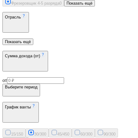
Фрезеровщик 4-5 разряда
0
Показать ещё
Отрасль
Показать ещё
Сумма дохода (от)
от
Выберите период
График вахты
15/15
0
30/30
0
45/45
0
60/30
0
90/30
0