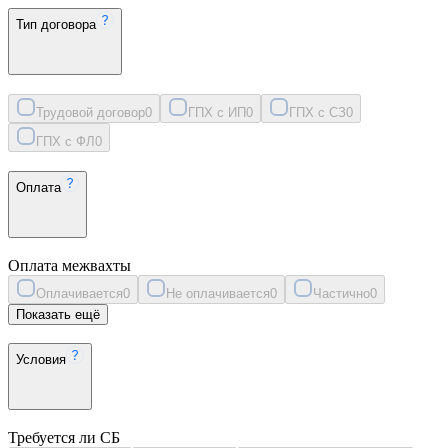
Тип договора
Трудовой договор
0
ГПХ с ИП
0
ГПХ с СЗ
0
ГПХ с ФЛ
0
Оплата
Оплата межвахты
Оплачивается
0
Не оплачивается
0
Частично
0
Показать ещё
Условия
Требуется ли СБ