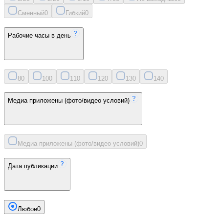
Сменный
0
Гибкий
0
Рабочие часы в день
8
0
10
0
11
0
12
0
13
0
14
0
Медиа приложены (фото/видео условий)
Медиа приложены (фото/видео условий)
0
Дата публикации
Любое
0