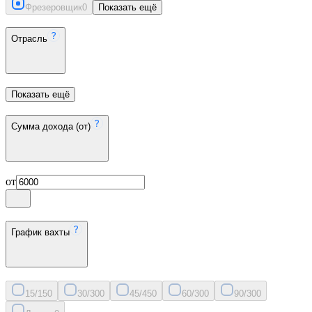
Фрезеровщик
0
Показать ещё
Отрасль
Показать ещё
Сумма дохода (от)
от
График вахты
15/15
0
30/30
0
45/45
0
60/30
0
90/30
0