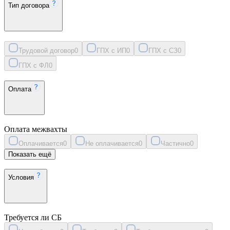
Тип договора
Трудовой договор
0
ГПХ с ИП
0
ГПХ с СЗ
0
ГПХ с ФЛ
0
Оплата
Оплата межвахты
Оплачивается
0
Не оплачивается
0
Частично
0
Показать ещё
Условия
Требуется ли СБ