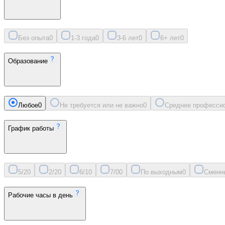
Без опыта
0
1-3 года
0
3-6 лет
0
6+ лет
0
Образование
Любое
0
Не требуется или не важно
0
Среднее професси
График работы
5/2
0
2/2
0
6/1
0
7/0
0
По выходным
0
Сменн
Рабочие часы в день