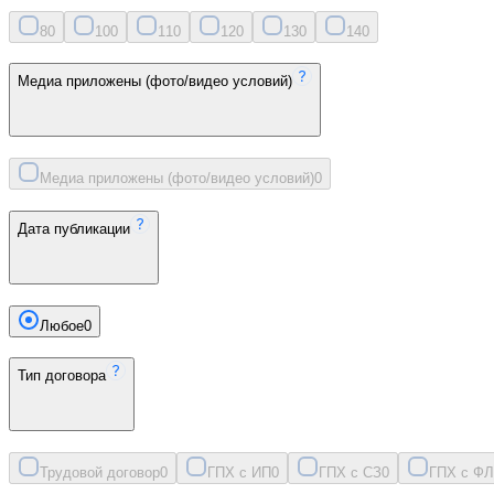
8
0
10
0
11
0
12
0
13
0
14
0
Медиа приложены (фото/видео условий)
Медиа приложены (фото/видео условий)
0
Дата публикации
Любое
0
Тип договора
Трудовой договор
0
ГПХ с ИП
0
ГПХ с СЗ
0
ГПХ с ФЛ