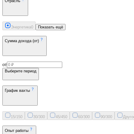
Отрасль
Энергетика
0
Показать ещё
Сумма дохода (от)
от
Выберите период
График вахты
15/15
0
30/30
0
45/45
0
60/30
0
90/30
0
Друго
Опыт работы