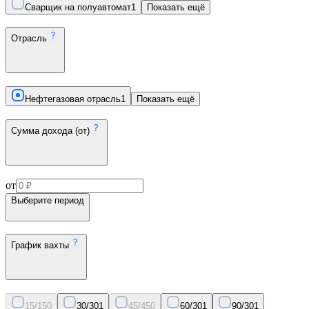
Сварщик на полуавтомат
1
Показать ещё
Отрасль
Нефтегазовая отрасль
1
Показать ещё
Сумма дохода (от)
от
Выберите период
График вахты
15/15
0
30/30
1
45/45
0
60/30
1
90/30
1