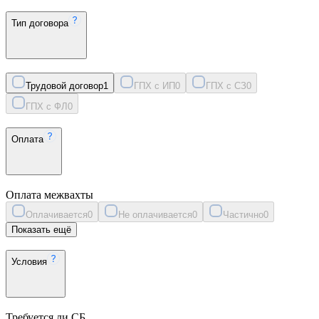
Тип договора
Трудовой договор
1
ГПХ с ИП
0
ГПХ с СЗ
0
ГПХ с ФЛ
0
Оплата
Оплата межвахты
Оплачивается
0
Не оплачивается
0
Частично
0
Показать ещё
Условия
Требуется ли СБ