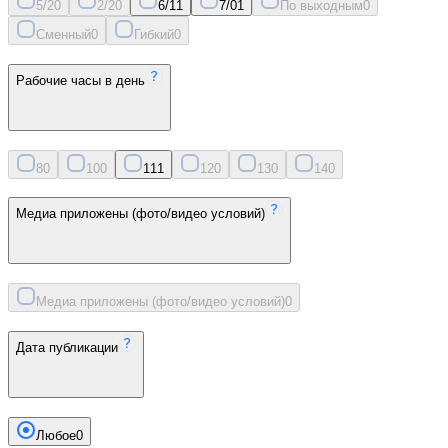
5/2
0
2/2
0
6/1
1
7/0
1
По выходным
0
Сменный
0
Гибкий
0
Рабочие часы в день
8
0
10
0
11
1
12
0
13
0
14
0
Медиа приложены (фото/видео условий)
Медиа приложены (фото/видео условий)
0
Дата публикации
Любое
0