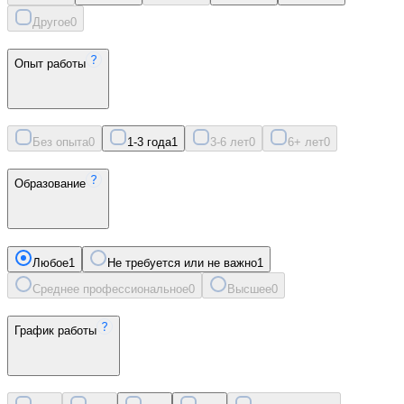
Другое
0
Опыт работы
Без опыта
0
1-3 года
1
3-6 лет
0
6+ лет
0
Образование
Любое
1
Не требуется или не важно
1
Среднее профессиональное
0
Высшее
0
График работы