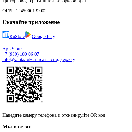
Григорково, тер. Вишни-Григорково, д 21
ОГРН 1245000132002
Скачайте приложение
RuStore
Google Play
App Store
+7 (980) 180-06-07
info@vahta.ru
Написать в поддержку
Наведите камеру телефона и отсканируйте QR код
Мы в сетях