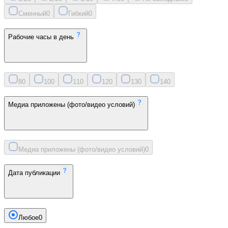
Сменный
0
Гибкий
0
Рабочие часы в день
8
0
10
0
11
0
12
0
13
0
14
0
Медиа приложены (фото/видео условий)
Медиа приложены (фото/видео условий)
0
Дата публикации
Любое
0