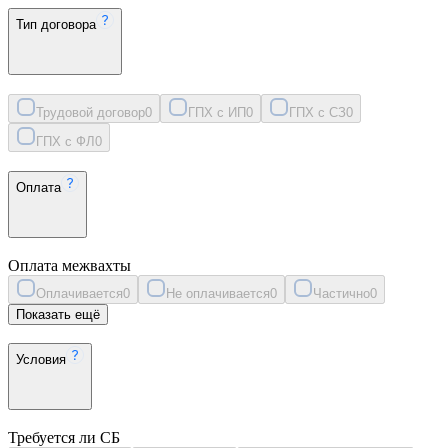
Тип договора
Трудовой договор
0
ГПХ с ИП
0
ГПХ с СЗ
0
ГПХ с ФЛ
0
Оплата
Оплата межвахты
Оплачивается
0
Не оплачивается
0
Частично
0
Показать ещё
Условия
Требуется ли СБ