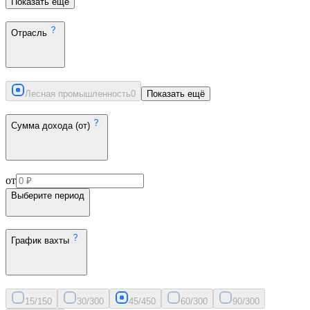
Показать ещё
Отрасль
Лесная промышленность
0
Показать ещё
Сумма дохода (от)
от
Выберите период
График вахты
15/15
0
30/30
0
45/45
0
60/30
0
90/30
0