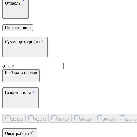
Отрасль
Показать ещё
Сумма дохода (от)
от
Выберите период
График вахты
15/15
0
30/30
0
45/45
0
60/30
0
90/30
0
Друго
Опыт работы