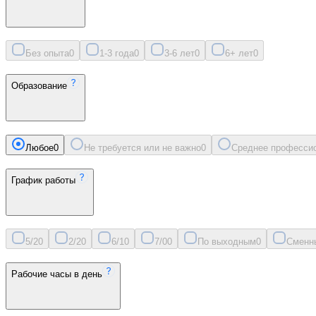
Без опыта
0
1-3 года
0
3-6 лет
0
6+ лет
0
Образование
Любое
0
Не требуется или не важно
0
Среднее професси
График работы
5/2
0
2/2
0
6/1
0
7/0
0
По выходным
0
Сменн
Рабочие часы в день