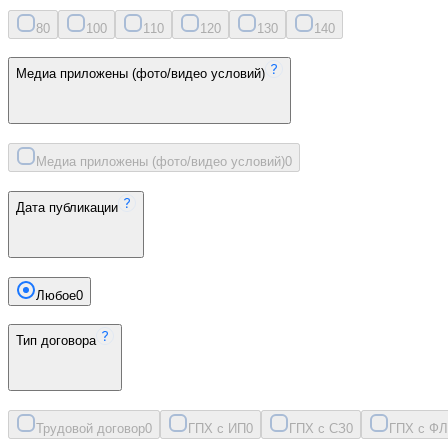
8
0
10
0
11
0
12
0
13
0
14
0
Медиа приложены (фото/видео условий)
Медиа приложены (фото/видео условий)
0
Дата публикации
Любое
0
Тип договора
Трудовой договор
0
ГПХ с ИП
0
ГПХ с СЗ
0
ГПХ с ФЛ