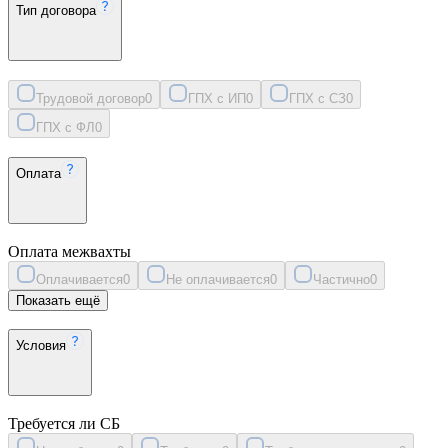
Тип договора
Трудовой договор
0
ГПХ с ИП
0
ГПХ с СЗ
0
ГПХ с ФЛ
0
Оплата
Оплата межвахты
Оплачивается
0
Не оплачивается
0
Частично
0
Показать ещё
Условия
Требуется ли СБ