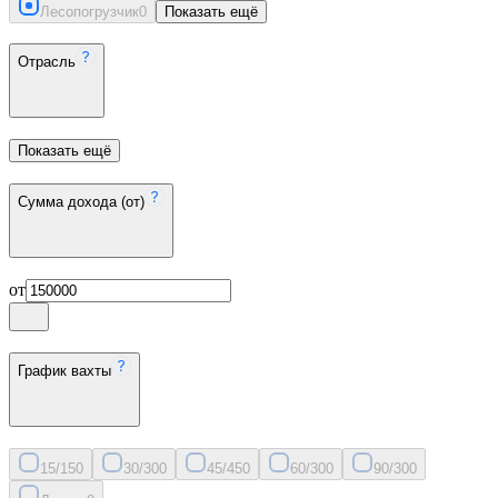
Лесопогрузчик
0
Показать ещё
Отрасль
Показать ещё
Сумма дохода (от)
от
График вахты
15/15
0
30/30
0
45/45
0
60/30
0
90/30
0