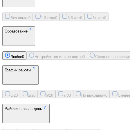
Без опыта
0
1-3 года
0
3-6 лет
0
6+ лет
0
Образование
Любое
0
Не требуется или не важно
0
Среднее професси
График работы
5/2
0
2/2
0
6/1
0
7/0
0
По выходным
0
Сменн
Рабочие часы в день