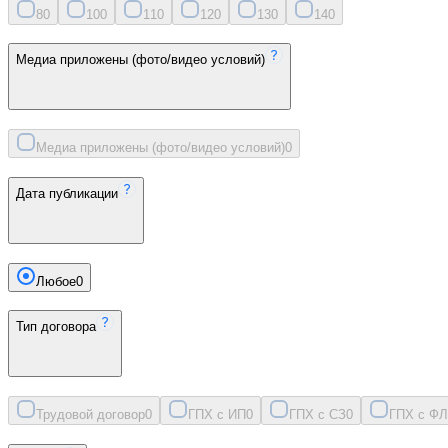
8
0
10
0
11
0
12
0
13
0
14
0
Медиа приложены (фото/видео условий)
Медиа приложены (фото/видео условий)
0
Дата публикации
Любое
0
Тип договора
Трудовой договор
0
ГПХ с ИП
0
ГПХ с СЗ
0
ГПХ с ФЛ