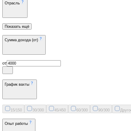
Отрасль
Показать ещё
Сумма дохода (от)
от
График вахты
15/15
0
30/30
0
45/45
0
60/30
0
90/30
0
Друго
Опыт работы