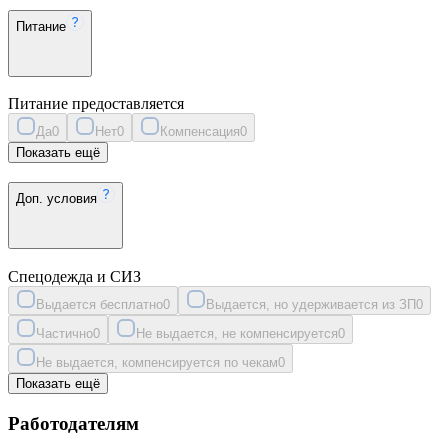
Питание
Питание предоставляется
Да
0
Нет
0
Компенсация
0
Показать ещё
Доп. условия
Спецодежда и СИЗ
Выдается бесплатно
0
Выдается, но удерживается из ЗП
0
Частично
0
Не выдается, не компенсируется
0
Не выдается, компенсируется по чекам
0
Показать ещё
Работодателям