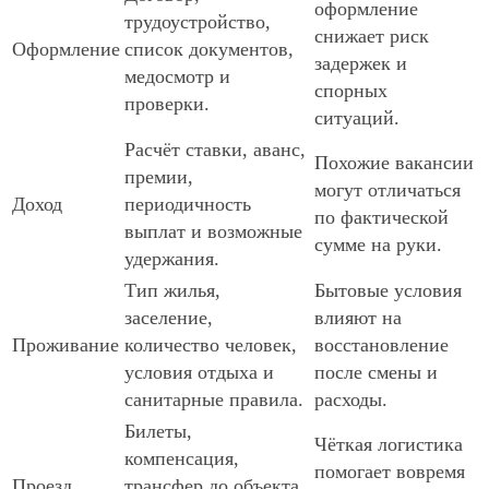
оформление
трудоустройство,
снижает риск
Оформление
список документов,
задержек и
медосмотр и
спорных
проверки.
ситуаций.
Расчёт ставки, аванс,
Похожие вакансии
премии,
могут отличаться
Доход
периодичность
по фактической
выплат и возможные
сумме на руки.
удержания.
Тип жилья,
Бытовые условия
заселение,
влияют на
Проживание
количество человек,
восстановление
условия отдыха и
после смены и
санитарные правила.
расходы.
Билеты,
Чёткая логистика
компенсация,
помогает вовремя
Проезд
трансфер до объекта,