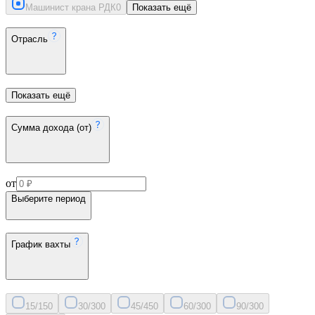
Машинист крана РДК
0
Показать ещё
Отрасль
Показать ещё
Сумма дохода (от)
от
Выберите период
График вахты
15/15
0
30/30
0
45/45
0
60/30
0
90/30
0