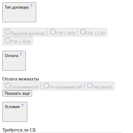
Тип договора
Трудовой договор
0
ГПХ с ИП
0
ГПХ с СЗ
0
ГПХ с ФЛ
0
Оплата
Оплата межвахты
Оплачивается
0
Не оплачивается
0
Частично
0
Показать ещё
Условия
Требуется ли СБ