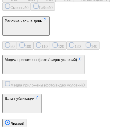
Сменный
0
Гибкий
0
Рабочие часы в день
8
0
10
0
11
0
12
0
13
0
14
0
Медиа приложены (фото/видео условий)
Медиа приложены (фото/видео условий)
0
Дата публикации
Любое
0