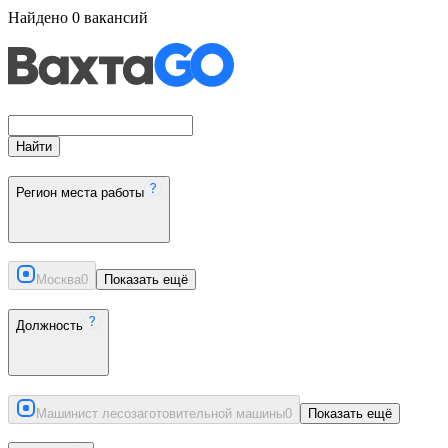
Найдено
0
вакансий
Найти
Регион места работы
Москва
0
Показать ещё
Должность
Машинист лесозаготовительной машины
0
Показать ещё