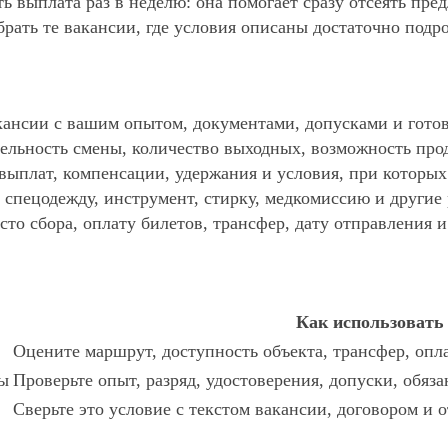
ть выплата раз в неделю: она помогает сразу отсеять пр
ать те вакансии, где условия описаны достаточно подр
ансии с вашим опытом, документами, допусками и готов
ельность смены, количество выходных, возможность про
 выплат, компенсации, удержания и условия, при которы
спецодежду, инструмент, стирку, медкомиссию и другие р
то сбора, оплату билетов, трансфер, дату отправления и
Как использовать
Оцените маршрут, доступность объекта, трансфер, опл
ы
Проверьте опыт, разряд, удостоверения, допуски, обяз
Сверьте это условие с текстом вакансии, договором и о