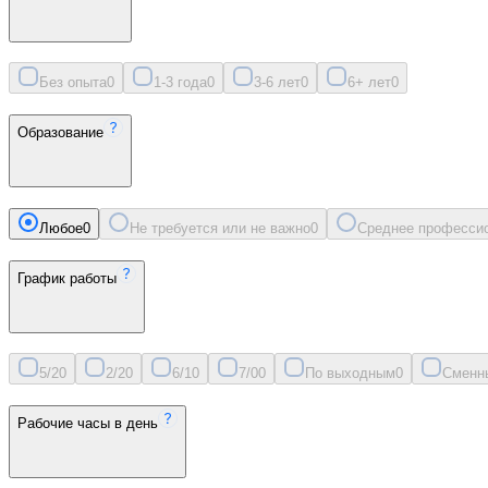
Без опыта
0
1-3 года
0
3-6 лет
0
6+ лет
0
Образование
Любое
0
Не требуется или не важно
0
Среднее професси
График работы
5/2
0
2/2
0
6/1
0
7/0
0
По выходным
0
Сменн
Рабочие часы в день