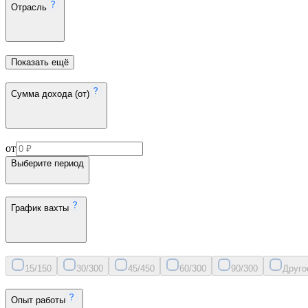
Отрасль
Показать ещё
Сумма дохода (от)
от
Выберите период
График вахты
15/15
0
30/30
0
45/45
0
60/30
0
90/30
0
Друго
Опыт работы