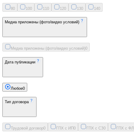
8
0
10
0
11
0
12
0
13
0
14
0
Медиа приложены (фото/видео условий)
Медиа приложены (фото/видео условий)
0
Дата публикации
Любое
0
Тип договора
Трудовой договор
0
ГПХ с ИП
0
ГПХ с СЗ
0
ГПХ с ФЛ