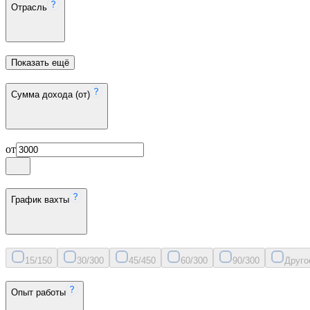
Отрасль
Показать ещё
Сумма дохода (от)
от
График вахты
15/15
0
30/30
0
45/45
0
60/30
0
90/30
0
Друго
Опыт работы