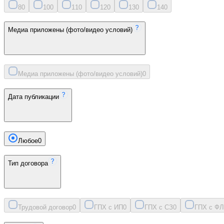
8
0
10
0
11
0
12
0
13
0
14
0
Медиа приложены (фото/видео условий)
Медиа приложены (фото/видео условий)
0
Дата публикации
Любое
0
Тип договора
Трудовой договор
0
ГПХ с ИП
0
ГПХ с СЗ
0
ГПХ с ФЛ