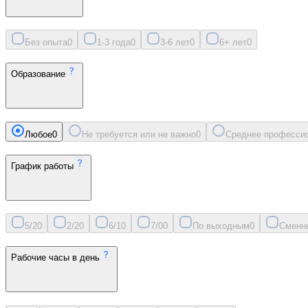
Без опыта
0
1-3 года
0
3-6 лет
0
6+ лет
0
Образование
Любое
0
Не требуется или не важно
0
Среднее професси
График работы
5/2
0
2/2
0
6/1
0
7/0
0
По выходным
0
Сменн
Рабочие часы в день