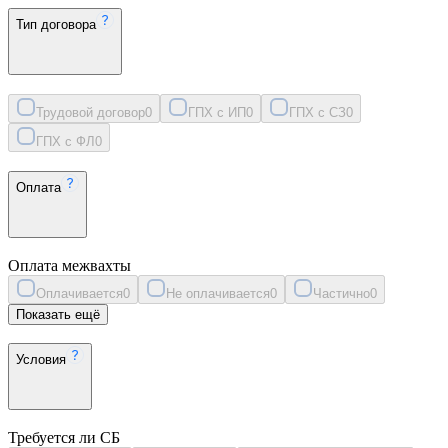
Тип договора
Трудовой договор
0
ГПХ с ИП
0
ГПХ с СЗ
0
ГПХ с ФЛ
0
Оплата
Оплата межвахты
Оплачивается
0
Не оплачивается
0
Частично
0
Показать ещё
Условия
Требуется ли СБ