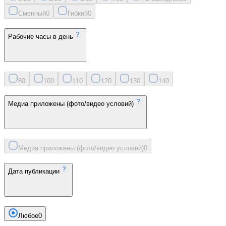
Сменный
0
Гибкий
0
Рабочие часы в день
8
0
10
0
11
0
12
0
13
0
14
0
Медиа приложены (фото/видео условий)
Медиа приложены (фото/видео условий)
0
Дата публикации
Любое
0