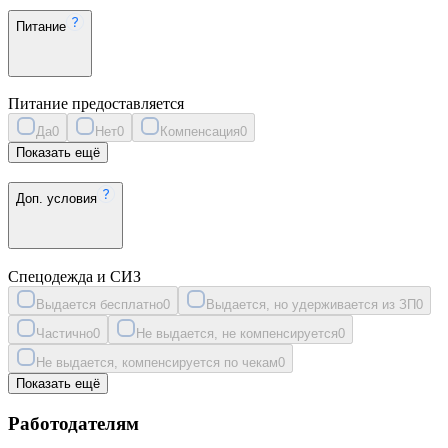
Питание
Питание предоставляется
Да
0
Нет
0
Компенсация
0
Показать ещё
Доп. условия
Спецодежда и СИЗ
Выдается бесплатно
0
Выдается, но удерживается из ЗП
0
Частично
0
Не выдается, не компенсируется
0
Не выдается, компенсируется по чекам
0
Показать ещё
Работодателям