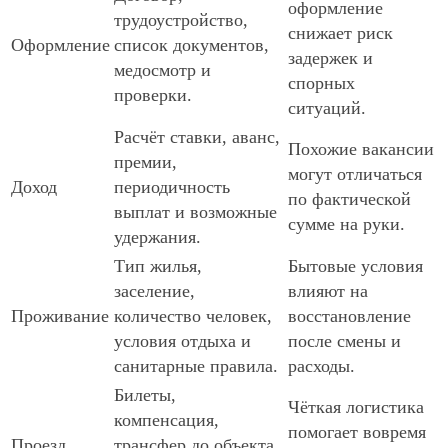
оформление
трудоустройство,
снижает риск
Оформление
список документов,
задержек и
медосмотр и
спорных
проверки.
ситуаций.
Расчёт ставки, аванс,
Похожие вакансии
премии,
могут отличаться
Доход
периодичность
по фактической
выплат и возможные
сумме на руки.
удержания.
Тип жилья,
Бытовые условия
заселение,
влияют на
Проживание
количество человек,
восстановление
условия отдыха и
после смены и
санитарные правила.
расходы.
Билеты,
Чёткая логистика
компенсация,
помогает вовремя
Проезд
трансфер до объекта,