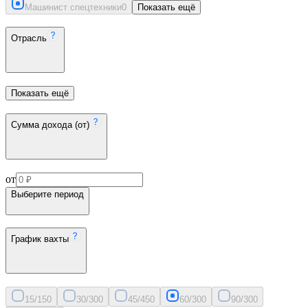
Машинист спецтехники
0
Показать ещё
Отрасль
Показать ещё
Сумма дохода (от)
от
Выберите период
График вахты
15/15
0
30/30
0
45/45
0
60/30
0
90/30
0