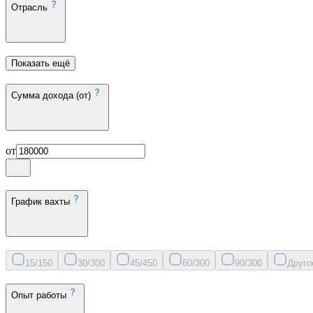
Отрасль
Показать ещё
Сумма дохода (от)
от
График вахты
15/15
0
30/30
0
45/45
0
60/30
0
90/30
0
Друго
Опыт работы