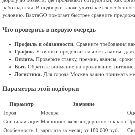
дорогу до объекта, где проживают сотрудники, как орг
работодателя. В подборке также учитывается особенност
условию. ВахтаGO помогает быстрее сравнить предложе
Что проверить в первую очередь
Профиль и обязанности.
Сравните требования вак
График.
Уточните продолжительность вахты, длит
Оплата.
Проверьте ставку, премии, авансы, сроки
Быт.
Обратите внимание на проживание, питание, 
Логистика.
Для города Москва важно понимать мес
Параметры этой подборки
Параметр
Значение
Город
Москва
Оце
Специализация
Машинист железнодорожного крана
Про
Особенность 1
зарплата за месяц от 180 000 руб.
Све