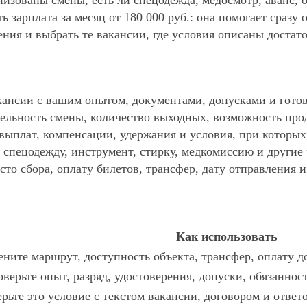
анизованы смены, есть ли спецодежда, медосмотр, аванс
ь зарплата за месяц от 180 000 руб.: она помогает сразу
ния и выбрать те вакансии, где условия описаны достат
ансии с вашим опытом, документами, допусками и готов
ельность смены, количество выходных, возможность про
 выплат, компенсации, удержания и условия, при которы
спецодежду, инструмент, стирку, медкомиссию и другие р
то сбора, оплату билетов, трансфер, дату отправления и
Как использовать
ните маршрут, доступность объекта, трансфер, оплату д
верьте опыт, разряд, удостоверения, допуски, обязаннос
рьте это условие с текстом вакансии, договором и ответ