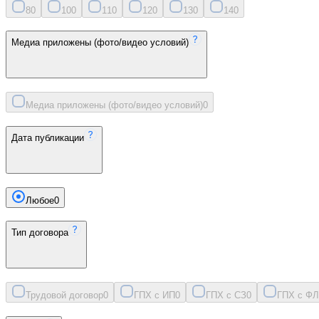
8
0
10
0
11
0
12
0
13
0
14
0
Медиа приложены (фото/видео условий)
Медиа приложены (фото/видео условий)
0
Дата публикации
Любое
0
Тип договора
Трудовой договор
0
ГПХ с ИП
0
ГПХ с СЗ
0
ГПХ с ФЛ