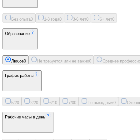
Без опыта
0
1-3 года
0
3-6 лет
0
6+ лет
0
Образование
Любое
0
Не требуется или не важно
0
Среднее професси
График работы
5/2
0
2/2
0
6/1
0
7/0
0
По выходным
0
Сменн
Рабочие часы в день