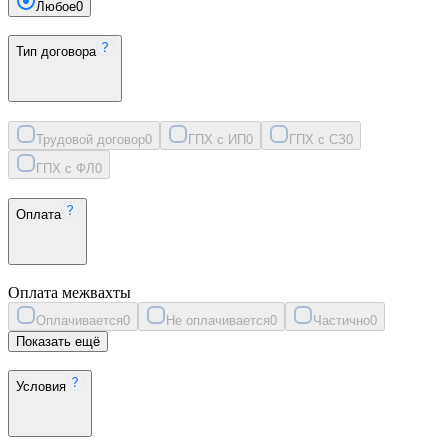
Любое
0
Тип договора
Трудовой договор
0
ГПХ с ИП
0
ГПХ с СЗ
0
ГПХ с ФЛ
0
Оплата
Оплата межвахты
Оплачивается
0
Не оплачивается
0
Частично
0
Показать ещё
Условия