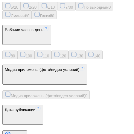
5/2
0
2/2
0
6/1
0
7/0
0
По выходным
0
Сменный
0
Гибкий
0
Рабочие часы в день
8
0
10
0
11
0
12
0
13
0
14
0
Медиа приложены (фото/видео условий)
Медиа приложены (фото/видео условий)
0
Дата публикации