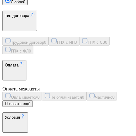
Любое
0
Тип договора
Трудовой договор
0
ГПХ с ИП
0
ГПХ с СЗ
0
ГПХ с ФЛ
0
Оплата
Оплата межвахты
Оплачивается
0
Не оплачивается
0
Частично
0
Показать ещё
Условия