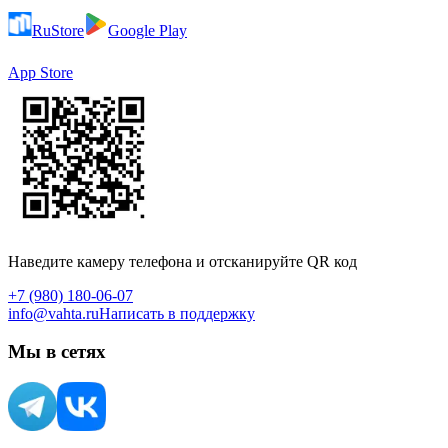
RuStore
Google Play
App Store
Наведите камеру телефона и отсканируйте QR код
+7 (980) 180-06-07
info@vahta.ru
Написать в поддержку
Мы в сетях