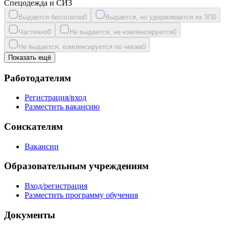
Спецодежда и СИЗ
Выдается бесплатно
0
Выдается, но удерживается из ЗП
0
Частично
0
Не выдается, не компенсируется
0
Не выдается, компенсируется по чекам
0
Показать ещё
Работодателям
Регистрация/вход
Разместить вакансию
Соискателям
Вакансии
Образовательным учреждениям
Вход/регистрация
Разместить программу обучения
Документы