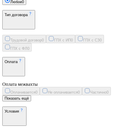
Любое
0
Тип договора
Трудовой договор
0
ГПХ с ИП
0
ГПХ с СЗ
0
ГПХ с ФЛ
0
Оплата
Оплата межвахты
Оплачивается
0
Не оплачивается
0
Частично
0
Показать ещё
Условия