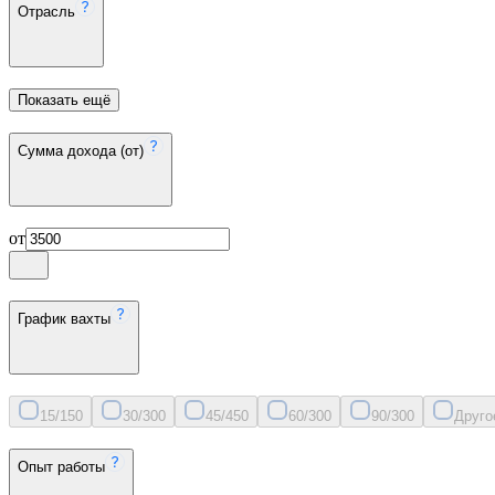
Отрасль
Показать ещё
Сумма дохода (от)
от
График вахты
15/15
0
30/30
0
45/45
0
60/30
0
90/30
0
Друго
Опыт работы