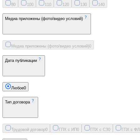
8
0
10
0
11
0
12
0
13
0
14
0
Медиа приложены (фото/видео условий)
Медиа приложены (фото/видео условий)
0
Дата публикации
Любое
0
Тип договора
Трудовой договор
0
ГПХ с ИП
0
ГПХ с СЗ
0
ГПХ с ФЛ