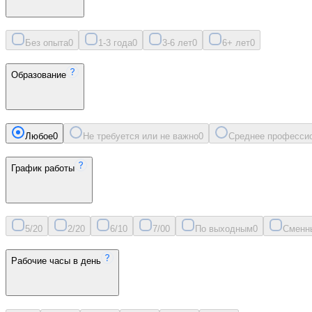
Без опыта
0
1-3 года
0
3-6 лет
0
6+ лет
0
Образование
Любое
0
Не требуется или не важно
0
Среднее професси
График работы
5/2
0
2/2
0
6/1
0
7/0
0
По выходным
0
Сменн
Рабочие часы в день