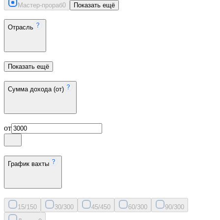
Мастер-прораб
0
Показать ещё
Отрасль
Показать ещё
Сумма дохода (от)
от
График вахты
15/15
0
30/30
0
45/45
0
60/30
0
90/30
0