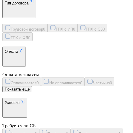
Тип договора
Трудовой договор
0
ГПХ с ИП
0
ГПХ с СЗ
0
ГПХ с ФЛ
0
Оплата
Оплата межвахты
Оплачивается
0
Не оплачивается
0
Частично
0
Показать ещё
Условия
Требуется ли СБ