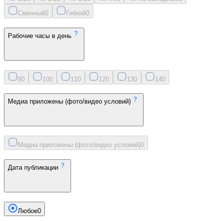
Сменный
0
Гибкий
0
Рабочие часы в день
8
0
10
0
11
0
12
0
13
0
14
0
Медиа приложены (фото/видео условий)
Медиа приложены (фото/видео условий)
0
Дата публикации
Любое
0