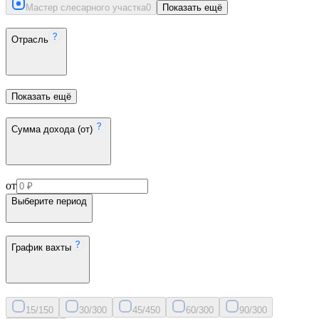
Мастер слесарного участка
0
Показать ещё
Отрасль
Показать ещё
Сумма дохода (от)
от
Выберите период
График вахты
15/15
0
30/30
0
45/45
0
60/30
0
90/30
0