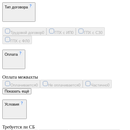
Тип договора
Трудовой договор
0
ГПХ с ИП
0
ГПХ с СЗ
0
ГПХ с ФЛ
0
Оплата
Оплата межвахты
Оплачивается
0
Не оплачивается
0
Частично
0
Показать ещё
Условия
Требуется ли СБ