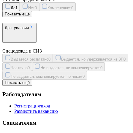
Да
1
Нет
0
Компенсация
0
Показать ещё
Доп. условия
Спецодежда и СИЗ
Выдается бесплатно
0
Выдается, но удерживается из ЗП
0
Частично
0
Не выдается, не компенсируется
0
Не выдается, компенсируется по чекам
0
Показать ещё
Работодателям
Регистрация/вход
Разместить вакансию
Соискателям