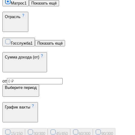
Матрос
1
Показать ещё
Отрасль
Госслужба
1
Показать ещё
Сумма дохода (от)
от
Выберите период
График вахты
15/15
0
30/30
0
45/45
0
60/30
0
90/30
0