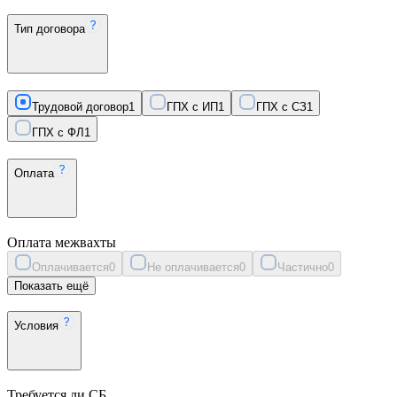
Тип договора
Трудовой договор
1
ГПХ с ИП
1
ГПХ с СЗ
1
ГПХ с ФЛ
1
Оплата
Оплата межвахты
Оплачивается
0
Не оплачивается
0
Частично
0
Показать ещё
Условия
Требуется ли СБ