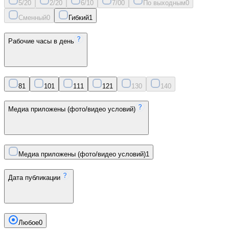
5/2
0
2/2
0
6/1
0
7/0
0
По выходным
0
Сменный
0
Гибкий
1
Рабочие часы в день
8
1
10
1
11
1
12
1
13
0
14
0
Медиа приложены (фото/видео условий)
Медиа приложены (фото/видео условий)
1
Дата публикации
Любое
0