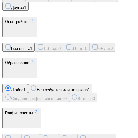
Другое
1
Опыт работы
Без опыта
1
1-3 года
0
3-6 лет
0
6+ лет
0
Образование
Любое
1
Не требуется или не важно
1
Среднее профессиональное
0
Высшее
0
График работы