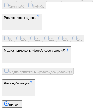
Сменный
0
Гибкий
0
Рабочие часы в день
8
0
10
0
11
0
12
0
13
0
14
0
Медиа приложены (фото/видео условий)
Медиа приложены (фото/видео условий)
0
Дата публикации
Любое
0