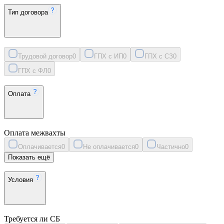
Тип договора
Трудовой договор
0
ГПХ с ИП
0
ГПХ с СЗ
0
ГПХ с ФЛ
0
Оплата
Оплата межвахты
Оплачивается
0
Не оплачивается
0
Частично
0
Показать ещё
Условия
Требуется ли СБ