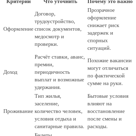
Критерий
Что уточнить
Почему это важно
Прозрачное
Договор,
оформление
трудоустройство,
снижает риск
Оформление
список документов,
задержек и
медосмотр и
спорных
проверки.
ситуаций.
Расчёт ставки, аванс,
Похожие вакансии
премии,
могут отличаться
Доход
периодичность
по фактической
выплат и возможные
сумме на руки.
удержания.
Тип жилья,
Бытовые условия
заселение,
влияют на
Проживание
количество человек,
восстановление
условия отдыха и
после смены и
санитарные правила.
расходы.
Билеты,