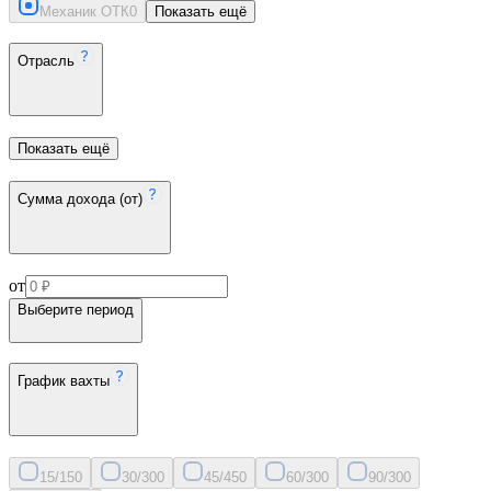
Механик ОТК
0
Показать ещё
Отрасль
Показать ещё
Сумма дохода (от)
от
Выберите период
График вахты
15/15
0
30/30
0
45/45
0
60/30
0
90/30
0