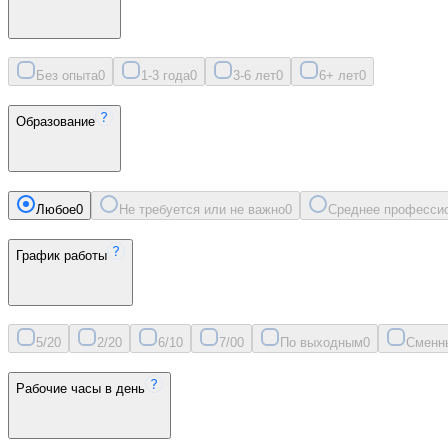
Без опыта
0
1-3 года
0
3-6 лет
0
6+ лет
0
Образование
Любое
0
Не требуется или не важно
0
Среднее професси
График работы
5/2
0
2/2
0
6/1
0
7/0
0
По выходным
0
Сменн
Рабочие часы в день