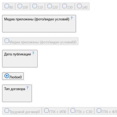
8
0
10
0
11
0
12
0
13
0
14
0
Медиа приложены (фото/видео условий)
Медиа приложены (фото/видео условий)
0
Дата публикации
Любое
0
Тип договора
Трудовой договор
0
ГПХ с ИП
0
ГПХ с СЗ
0
ГПХ с ФЛ