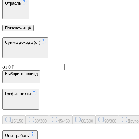
Отрасль
Показать ещё
Сумма дохода (от)
от
Выберите период
График вахты
15/15
0
30/30
0
45/45
0
60/30
0
90/30
0
Друго
Опыт работы