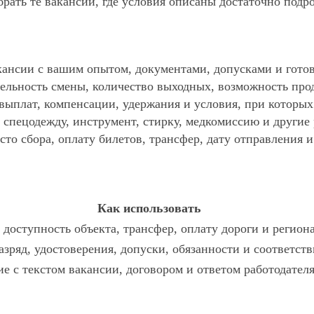
ать те вакансии, где условия описаны достаточно подр
ансии с вашим опытом, документами, допусками и готов
ельность смены, количество выходных, возможность про
 выплат, компенсации, удержания и условия, при которы
спецодежду, инструмент, стирку, медкомиссию и другие р
то сбора, оплату билетов, трансфер, дату отправления и
Как использовать
доступность объекта, трансфер, оплату дороги и регион
азряд, удостоверения, допуски, обязанности и соответст
ие с текстом вакансии, договором и ответом работодателя