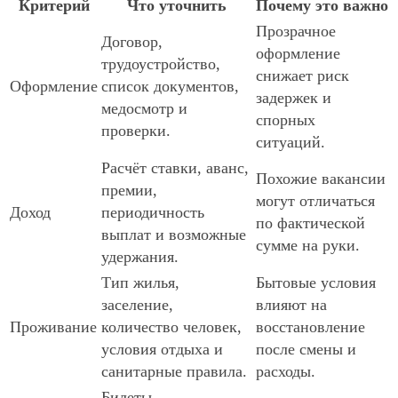
Критерий
Что уточнить
Почему это важно
Прозрачное
Договор,
оформление
трудоустройство,
снижает риск
Оформление
список документов,
задержек и
медосмотр и
спорных
проверки.
ситуаций.
Расчёт ставки, аванс,
Похожие вакансии
премии,
могут отличаться
Доход
периодичность
по фактической
выплат и возможные
сумме на руки.
удержания.
Тип жилья,
Бытовые условия
заселение,
влияют на
Проживание
количество человек,
восстановление
условия отдыха и
после смены и
санитарные правила.
расходы.
Билеты,