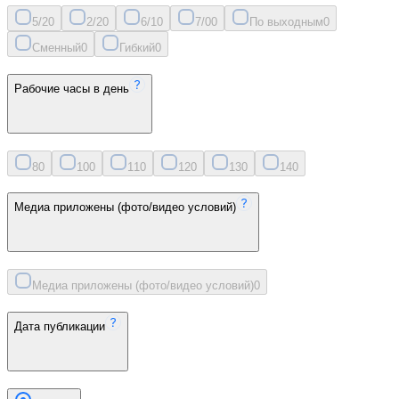
5/2
0
2/2
0
6/1
0
7/0
0
По выходным
0
Сменный
0
Гибкий
0
Рабочие часы в день
8
0
10
0
11
0
12
0
13
0
14
0
Медиа приложены (фото/видео условий)
Медиа приложены (фото/видео условий)
0
Дата публикации