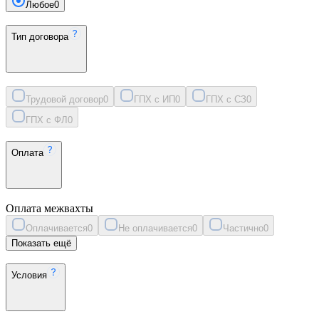
Любое
0
Тип договора
Трудовой договор
0
ГПХ с ИП
0
ГПХ с СЗ
0
ГПХ с ФЛ
0
Оплата
Оплата межвахты
Оплачивается
0
Не оплачивается
0
Частично
0
Показать ещё
Условия