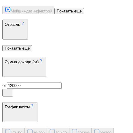
Мойщик-дезинфектор
0
Показать ещё
Отрасль
Показать ещё
Сумма дохода (от)
от
График вахты