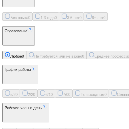
Без опыта
0
1-3 года
0
3-6 лет
0
6+ лет
0
Образование
Любое
0
Не требуется или не важно
0
Среднее професси
График работы
5/2
0
2/2
0
6/1
0
7/0
0
По выходным
0
Сменн
Рабочие часы в день