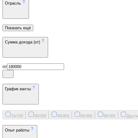
Отрасль
Показать ещё
Сумма дохода (от)
от
График вахты
15/15
0
30/30
0
45/45
0
60/30
0
90/30
0
Друго
Опыт работы