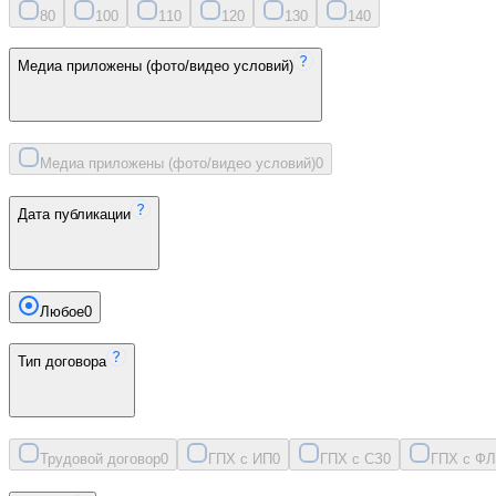
8
0
10
0
11
0
12
0
13
0
14
0
Медиа приложены (фото/видео условий)
Медиа приложены (фото/видео условий)
0
Дата публикации
Любое
0
Тип договора
Трудовой договор
0
ГПХ с ИП
0
ГПХ с СЗ
0
ГПХ с ФЛ