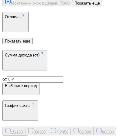
Монтажник окон и дверей ПВХ
0
Показать ещё
Отрасль
Показать ещё
Сумма дохода (от)
от
Выберите период
График вахты
15/15
0
30/30
0
45/45
0
60/30
0
90/30
0