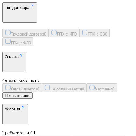
Тип договора
Трудовой договор
0
ГПХ с ИП
0
ГПХ с СЗ
0
ГПХ с ФЛ
0
Оплата
Оплата межвахты
Оплачивается
0
Не оплачивается
0
Частично
0
Показать ещё
Условия
Требуется ли СБ