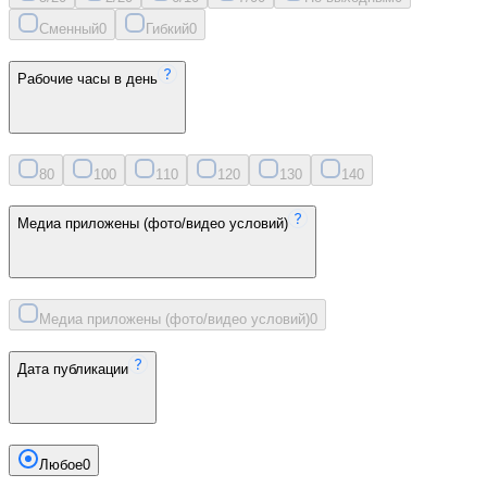
Сменный
0
Гибкий
0
Рабочие часы в день
8
0
10
0
11
0
12
0
13
0
14
0
Медиа приложены (фото/видео условий)
Медиа приложены (фото/видео условий)
0
Дата публикации
Любое
0