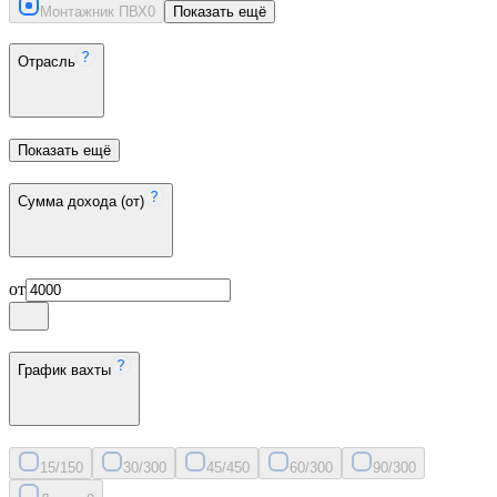
Монтажник ПВХ
0
Показать ещё
Отрасль
Показать ещё
Сумма дохода (от)
от
График вахты
15/15
0
30/30
0
45/45
0
60/30
0
90/30
0