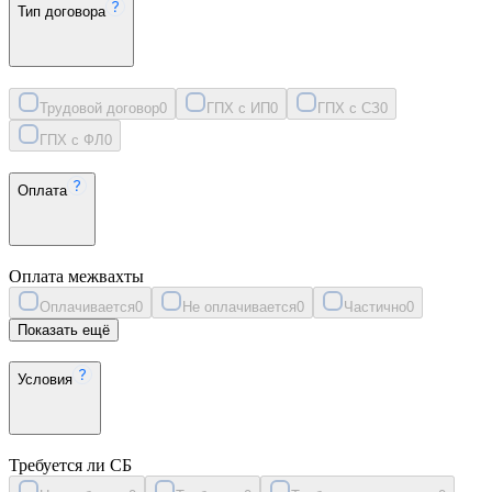
Тип договора
Трудовой договор
0
ГПХ с ИП
0
ГПХ с СЗ
0
ГПХ с ФЛ
0
Оплата
Оплата межвахты
Оплачивается
0
Не оплачивается
0
Частично
0
Показать ещё
Условия
Требуется ли СБ