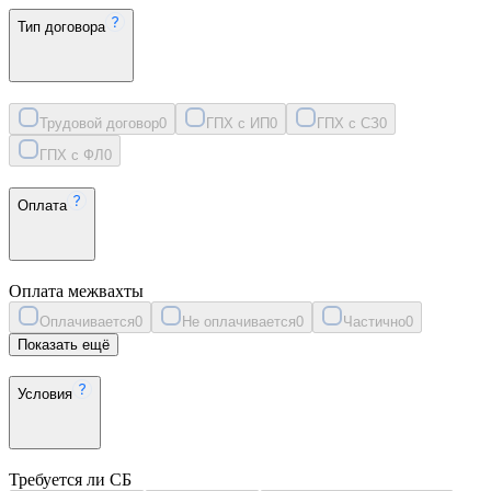
Тип договора
Трудовой договор
0
ГПХ с ИП
0
ГПХ с СЗ
0
ГПХ с ФЛ
0
Оплата
Оплата межвахты
Оплачивается
0
Не оплачивается
0
Частично
0
Показать ещё
Условия
Требуется ли СБ