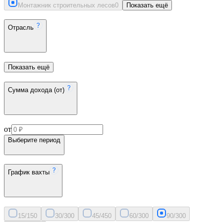
Монтажник строительных лесов
0
Показать ещё
Отрасль
Показать ещё
Сумма дохода (от)
от
Выберите период
График вахты
15/15
0
30/30
0
45/45
0
60/30
0
90/30
0