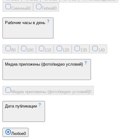
Сменный
0
Гибкий
0
Рабочие часы в день
8
0
10
0
11
0
12
0
13
0
14
0
Медиа приложены (фото/видео условий)
Медиа приложены (фото/видео условий)
0
Дата публикации
Любое
0