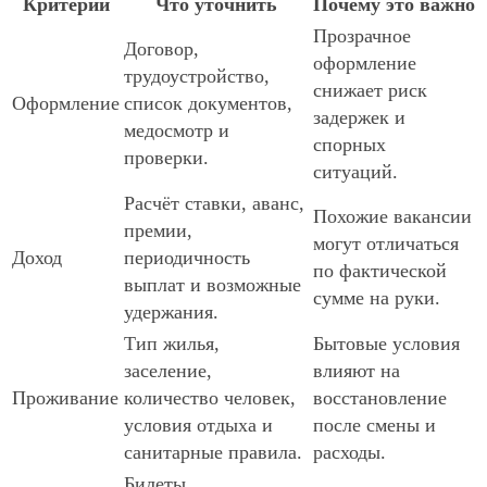
Критерий
Что уточнить
Почему это важно
Прозрачное
Договор,
оформление
трудоустройство,
снижает риск
Оформление
список документов,
задержек и
медосмотр и
спорных
проверки.
ситуаций.
Расчёт ставки, аванс,
Похожие вакансии
премии,
могут отличаться
Доход
периодичность
по фактической
выплат и возможные
сумме на руки.
удержания.
Тип жилья,
Бытовые условия
заселение,
влияют на
Проживание
количество человек,
восстановление
условия отдыха и
после смены и
санитарные правила.
расходы.
Билеты,