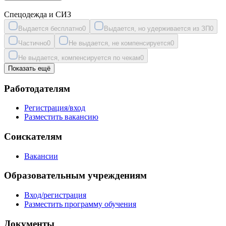
Спецодежда и СИЗ
Выдается бесплатно
0
Выдается, но удерживается из ЗП
0
Частично
0
Не выдается, не компенсируется
0
Не выдается, компенсируется по чекам
0
Показать ещё
Работодателям
Регистрация/вход
Разместить вакансию
Соискателям
Вакансии
Образовательным учреждениям
Вход/регистрация
Разместить программу обучения
Документы