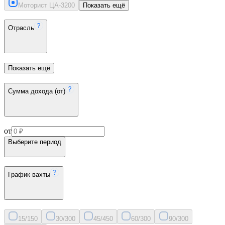
Моторист ЦА-320
0
Показать ещё
Отрасль
Показать ещё
Сумма дохода (от)
от
Выберите период
График вахты
15/15
0
30/30
0
45/45
0
60/30
0
90/30
0