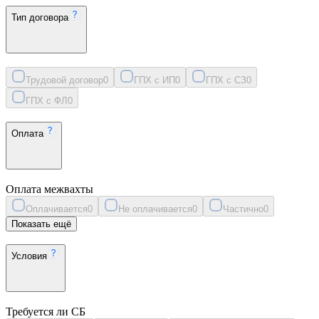
Тип договора
Трудовой договор
0
ГПХ с ИП
0
ГПХ с СЗ
0
ГПХ с ФЛ
0
Оплата
Оплата межвахты
Оплачивается
0
Не оплачивается
0
Частично
0
Показать ещё
Условия
Требуется ли СБ