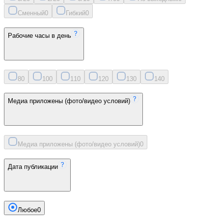
Сменный
0
Гибкий
0
Рабочие часы в день
8
0
10
0
11
0
12
0
13
0
14
0
Медиа приложены (фото/видео условий)
Медиа приложены (фото/видео условий)
0
Дата публикации
Любое
0