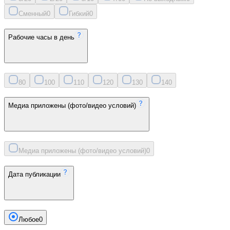
Сменный
0
Гибкий
0
Рабочие часы в день
8
0
10
0
11
0
12
0
13
0
14
0
Медиа приложены (фото/видео условий)
Медиа приложены (фото/видео условий)
0
Дата публикации
Любое
0