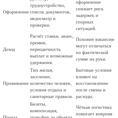
оформление
трудоустройство,
снижает риск
Оформление
список документов,
задержек и
медосмотр и
спорных
проверки.
ситуаций.
Расчёт ставки, аванс,
Похожие вакансии
премии,
могут отличаться
Доход
периодичность
по фактической
выплат и возможные
сумме на руки.
удержания.
Тип жилья,
Бытовые условия
заселение,
влияют на
Проживание
количество человек,
восстановление
условия отдыха и
после смены и
санитарные правила.
расходы.
Билеты,
Чёткая логистика
компенсация,
помогает вовремя
Проезд
трансфер до объекта,