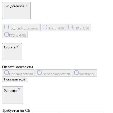
Тип договора
Трудовой договор
0
ГПХ с ИП
0
ГПХ с СЗ
0
ГПХ с ФЛ
0
Оплата
Оплата межвахты
Оплачивается
0
Не оплачивается
0
Частично
0
Показать ещё
Условия
Требуется ли СБ