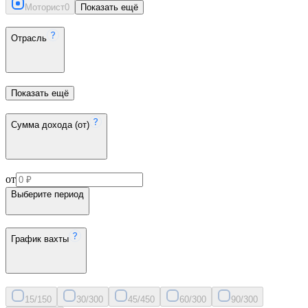
Моторист
0
Показать ещё
Отрасль
Показать ещё
Сумма дохода (от)
от
Выберите период
График вахты
15/15
0
30/30
0
45/45
0
60/30
0
90/30
0