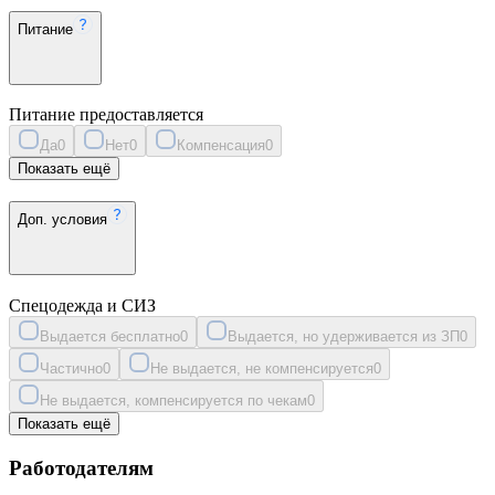
Питание
Питание предоставляется
Да
0
Нет
0
Компенсация
0
Показать ещё
Доп. условия
Спецодежда и СИЗ
Выдается бесплатно
0
Выдается, но удерживается из ЗП
0
Частично
0
Не выдается, не компенсируется
0
Не выдается, компенсируется по чекам
0
Показать ещё
Работодателям