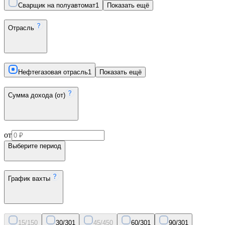
Сварщик на полуавтомат
1
Показать ещё
Отрасль
Нефтегазовая отрасль
1
Показать ещё
Сумма дохода (от)
от
Выберите период
График вахты
15/15
0
30/30
1
45/45
0
60/30
1
90/30
1