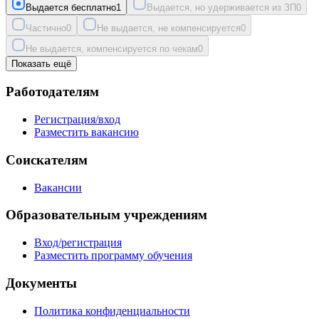
Выдается бесплатно
1
Выдается, но удерживается из ЗП
0
Частично
0
Не выдается, не компенсируется
0
Не выдается, компенсируется по чекам
0
Показать ещё
Работодателям
Регистрация/вход
Разместить вакансию
Соискателям
Вакансии
Образовательным учреждениям
Вход/регистрация
Разместить программу обучения
Документы
Политика конфиденциальности