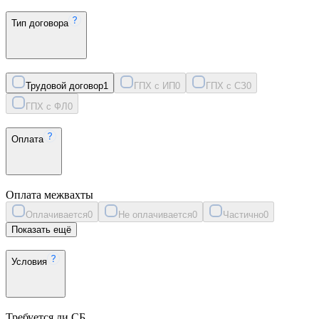
Тип договора
Трудовой договор
1
ГПХ с ИП
0
ГПХ с СЗ
0
ГПХ с ФЛ
0
Оплата
Оплата межвахты
Оплачивается
0
Не оплачивается
0
Частично
0
Показать ещё
Условия
Требуется ли СБ