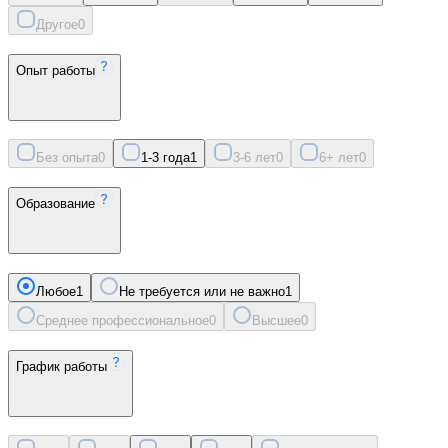
Другое
0
Опыт работы
Без опыта
0
1-3 года
1
3-6 лет
0
6+ лет
0
Образование
Любое
1
Не требуется или не важно
1
Среднее профессиональное
0
Высшее
0
График работы