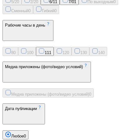
5/2
0
2/2
0
6/1
1
7/0
1
По выходным
0
Сменный
0
Гибкий
0
Рабочие часы в день
8
0
10
0
11
1
12
0
13
0
14
0
Медиа приложены (фото/видео условий)
Медиа приложены (фото/видео условий)
0
Дата публикации
Любое
0