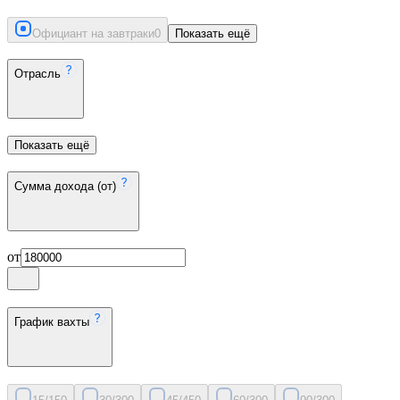
Официант на завтраки
0
Показать ещё
Отрасль
Показать ещё
Сумма дохода (от)
от
График вахты