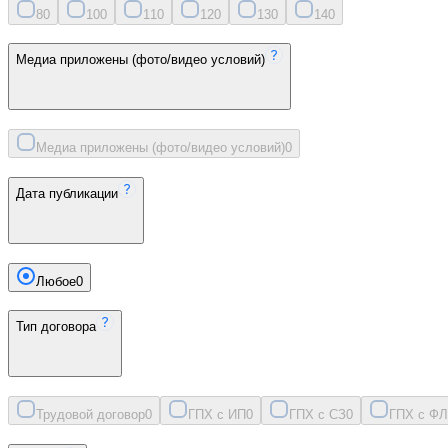
8
0
10
0
11
0
12
0
13
0
14
0
Медиа приложены (фото/видео условий)
Медиа приложены (фото/видео условий)
0
Дата публикации
Любое
0
Тип договора
Трудовой договор
0
ГПХ с ИП
0
ГПХ с СЗ
0
ГПХ с ФЛ