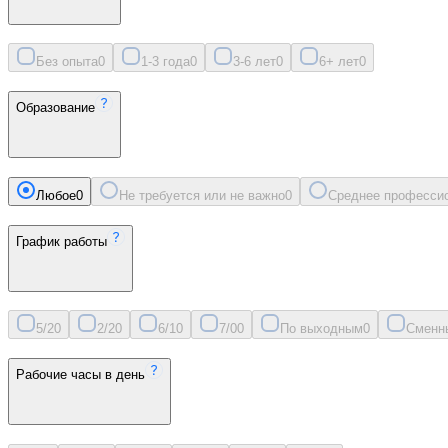
Без опыта
0
1-3 года
0
3-6 лет
0
6+ лет
0
Образование
Любое
0
Не требуется или не важно
0
Среднее професси
График работы
5/2
0
2/2
0
6/1
0
7/0
0
По выходным
0
Сменн
Рабочие часы в день