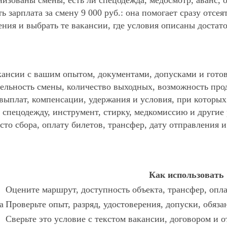
анизованы смены, есть ли спецодежда, медосмотр, аванс
ь зарплата за смену 9 000 руб.: она помогает сразу отсе
ния и выбрать те вакансии, где условия описаны достат
ансии с вашим опытом, документами, допусками и готов
ельность смены, количество выходных, возможность про
 выплат, компенсации, удержания и условия, при которы
спецодежду, инструмент, стирку, медкомиссию и другие р
то сбора, оплату билетов, трансфер, дату отправления и
Как использовать
Оцените маршрут, доступность объекта, трансфер, опла
а
Проверьте опыт, разряд, удостоверения, допуски, обяз
Сверьте это условие с текстом вакансии, договором и о