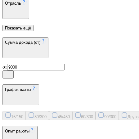
Отрасль
Показать ещё
Сумма дохода (от)
от
График вахты
15/15
0
30/30
0
45/45
0
60/30
0
90/30
0
Друго
Опыт работы