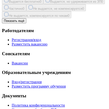
Выдается бесплатно
0
Выдается, но удерживается из ЗП
0
Частично
0
Не выдается, не компенсируется
0
Не выдается, компенсируется по чекам
0
Показать ещё
Работодателям
Регистрация/вход
Разместить вакансию
Соискателям
Вакансии
Образовательным учреждениям
Вход/регистрация
Разместить программу обучения
Документы
Политика конфиденциальности