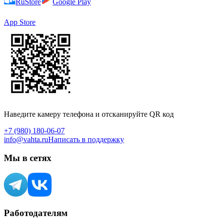
RuStore
Google Play
App Store
Наведите камеру телефона и отсканируйте QR код
+7 (980) 180-06-07
info@vahta.ru
Написать в поддержку
Мы в сетях
Работодателям