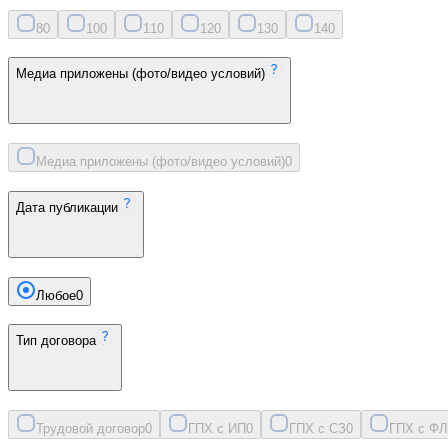
8
0
10
0
11
0
12
0
13
0
14
0
Медиа приложены (фото/видео условий)
Медиа приложены (фото/видео условий)
0
Дата публикации
Любое
0
Тип договора
Трудовой договор
0
ГПХ с ИП
0
ГПХ с СЗ
0
ГПХ с ФЛ