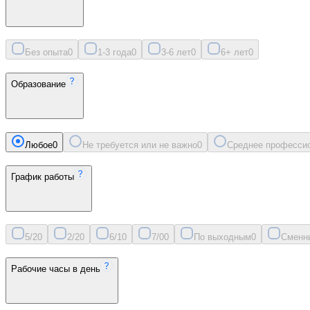
Без опыта
0
1-3 года
0
3-6 лет
0
6+ лет
0
Образование
Любое
0
Не требуется или не важно
0
Среднее професси
График работы
5/2
0
2/2
0
6/1
0
7/0
0
По выходным
0
Сменн
Рабочие часы в день