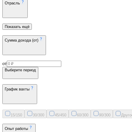
Отрасль
Показать ещё
Сумма дохода (от)
от
Выберите период
График вахты
15/15
0
30/30
0
45/45
0
60/30
0
90/30
0
Друго
Опыт работы