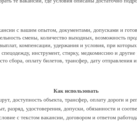
ать те вакансии, где условия описаны достаточно подр
ансии с вашим опытом, документами, допусками и готов
ельность смены, количество выходных, возможность про
 выплат, компенсации, удержания и условия, при которы
спецодежду, инструмент, стирку, медкомиссию и другие р
то сбора, оплату билетов, трансфер, дату отправления и
Как использовать
рут, доступность объекта, трансфер, оплату дороги и ре
ыт, разряд, удостоверения, допуски, обязанности и соот
словие с текстом вакансии, договором и ответом работод