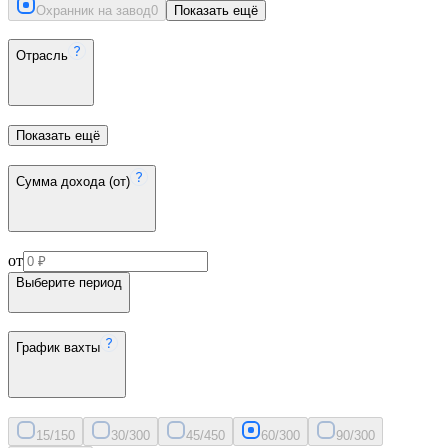
Охранник на завод
0
Показать ещё
Отрасль
Показать ещё
Сумма дохода (от)
от
Выберите период
График вахты
15/15
0
30/30
0
45/45
0
60/30
0
90/30
0