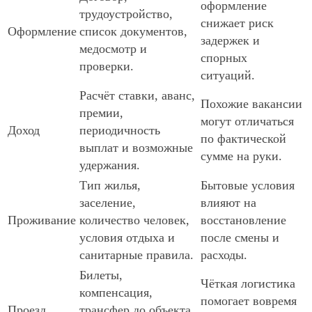
оформление
трудоустройство,
снижает риск
Оформление
список документов,
задержек и
медосмотр и
спорных
проверки.
ситуаций.
Расчёт ставки, аванс,
Похожие вакансии
премии,
могут отличаться
Доход
периодичность
по фактической
выплат и возможные
сумме на руки.
удержания.
Тип жилья,
Бытовые условия
заселение,
влияют на
Проживание
количество человек,
восстановление
условия отдыха и
после смены и
санитарные правила.
расходы.
Билеты,
Чёткая логистика
компенсация,
помогает вовремя
Проезд
трансфер до объекта,