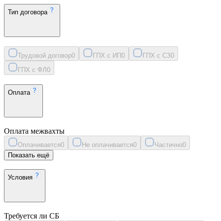
Тип договора
Трудовой договор
0
ГПХ с ИП
0
ГПХ с СЗ
0
ГПХ с ФЛ
0
Оплата
Оплата межвахты
Оплачивается
0
Не оплачивается
0
Частично
0
Показать ещё
Условия
Требуется ли СБ