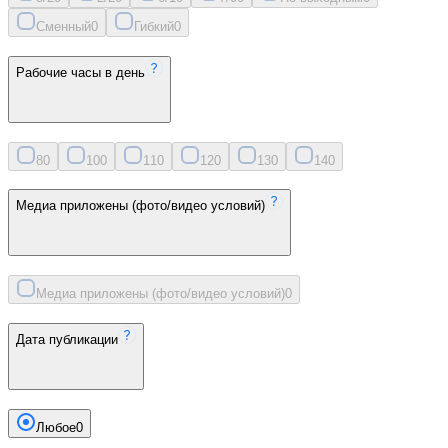
Сменный
0
Гибкий
0
Рабочие часы в день
8
0
10
0
11
0
12
0
13
0
14
0
Медиа приложены (фото/видео условий)
Медиа приложены (фото/видео условий)
0
Дата публикации
Любое
0