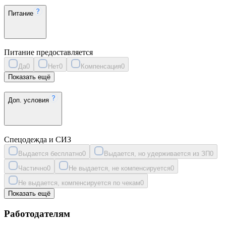
Питание
Питание предоставляется
Да
0
Нет
0
Компенсация
0
Показать ещё
Доп. условия
Спецодежда и СИЗ
Выдается бесплатно
0
Выдается, но удерживается из ЗП
0
Частично
0
Не выдается, не компенсируется
0
Не выдается, компенсируется по чекам
0
Показать ещё
Работодателям