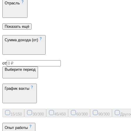
Отрасль
Показать ещё
Сумма дохода (от)
от
Выберите период
График вахты
15/15
0
30/30
0
45/45
0
60/30
0
90/30
0
Друго
Опыт работы