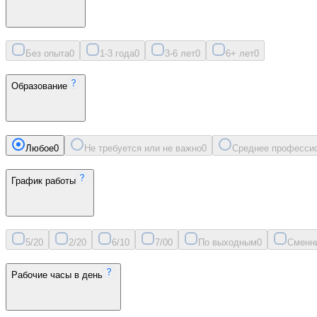
Без опыта
0
1-3 года
0
3-6 лет
0
6+ лет
0
Образование
Любое
0
Не требуется или не важно
0
Среднее професси
График работы
5/2
0
2/2
0
6/1
0
7/0
0
По выходным
0
Сменн
Рабочие часы в день