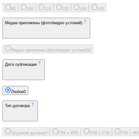
8
0
10
0
11
0
12
0
13
0
14
0
Медиа приложены (фото/видео условий)
Медиа приложены (фото/видео условий)
0
Дата публикации
Любое
0
Тип договора
Трудовой договор
0
ГПХ с ИП
0
ГПХ с СЗ
0
ГПХ с ФЛ