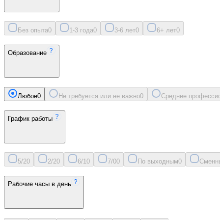
Без опыта
0
1-3 года
0
3-6 лет
0
6+ лет
0
Образование
Любое
0
Не требуется или не важно
0
Среднее професси
График работы
5/2
0
2/2
0
6/1
0
7/0
0
По выходным
0
Сменн
Рабочие часы в день