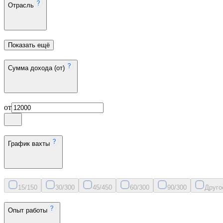
Отрасль
Показать ещё
Сумма дохода (от)
от
График вахты
15/15
0
30/30
0
45/45
0
60/30
0
90/30
0
Друго
Опыт работы