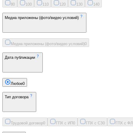
8
0
10
0
11
0
12
0
13
0
14
0
Медиа приложены (фото/видео условий)
Медиа приложены (фото/видео условий)
0
Дата публикации
Любое
0
Тип договора
Трудовой договор
0
ГПХ с ИП
0
ГПХ с СЗ
0
ГПХ с ФЛ