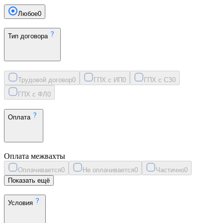
Любое
0
Тип договора
Трудовой договор
0
ГПХ с ИП
0
ГПХ с СЗ
0
ГПХ с ФЛ
0
Оплата
Оплата межвахты
Оплачивается
0
Не оплачивается
0
Частично
0
Показать ещё
Условия