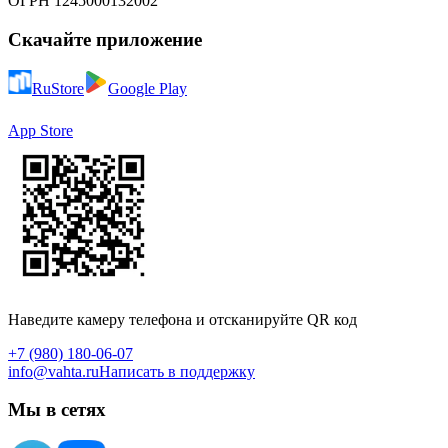
ОГРН 1245000132002
Скачайте приложение
RuStore
Google Play
App Store
Наведите камеру телефона и отсканируйте QR код
+7 (980) 180-06-07
info@vahta.ru
Написать в поддержку
Мы в сетях